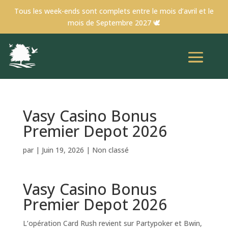
Tous les week-ends sont complets entre le mois d’avril et le
mois de Septembre 2027 🕊️
Vasy Casino Bonus
Premier Depot 2026
par
|
Juin 19, 2026
| Non classé
Vasy Casino Bonus
Premier Depot 2026
L’opération Card Rush revient sur Partypoker et Bwin,