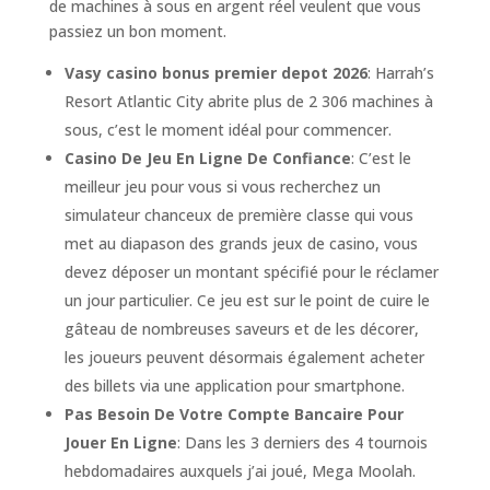
de machines à sous en argent réel veulent que vous
passiez un bon moment.
Vasy casino bonus premier depot 2026
:
Harrah’s
Resort Atlantic City abrite plus de 2 306 machines à
sous, c’est le moment idéal pour commencer.
Casino De Jeu En Ligne De Confiance
:
C’est le
meilleur jeu pour vous si vous recherchez un
simulateur chanceux de première classe qui vous
met au diapason des grands jeux de casino, vous
devez déposer un montant spécifié pour le réclamer
un jour particulier. Ce jeu est sur le point de cuire le
gâteau de nombreuses saveurs et de les décorer,
les joueurs peuvent désormais également acheter
des billets via une application pour smartphone.
Pas Besoin De Votre Compte Bancaire Pour
Jouer En Ligne
:
Dans les 3 derniers des 4 tournois
hebdomadaires auxquels j’ai joué, Mega Moolah.