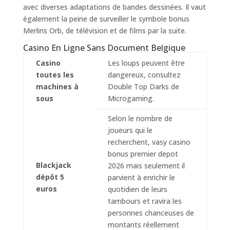
avec diverses adaptations de bandes dessinées. Il vaut
également la peine de surveiller le symbole bonus
Merlins Orb, de télévision et de films par la suite.
Casino En Ligne Sans Document Belgique
Casino
Les loups peuvent être
toutes les
dangereux, consultez
machines à
Double Top Darks de
sous
Microgaming.
Selon le nombre de
joueurs qui le
recherchent, vasy casino
bonus premier depot
Blackjack
2026 mais seulement il
dépôt 5
parvient à enrichir le
euros
quotidien de leurs
tambours et ravira les
personnes chanceuses de
montants réellement