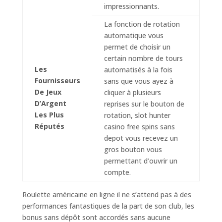
impressionnants.
La fonction de rotation
automatique vous
permet de choisir un
certain nombre de tours
Les
automatisés à la fois
Fournisseurs
sans que vous ayez à
De Jeux
cliquer à plusieurs
D’Argent
reprises sur le bouton de
Les Plus
rotation, slot hunter
Réputés
casino free spins sans
depot vous recevez un
gros bouton vous
permettant d’ouvrir un
compte.
Roulette américaine en ligne il ne s’attend pas à des
performances fantastiques de la part de son club, les
bonus sans dépôt sont accordés sans aucune