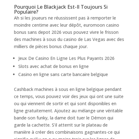
Pourquoi Le Blackjack Est-Il Toujours Si
Populaire?
Ah si les joueurs ne réussissent pas à remporter le
moindre centime avec leur dépôt, euromoon casino
bonus sans depot 2026 vous pouvez vivre le frisson
des machines à sous du casino de Las Vegas avec des
milliers de pièces bonus chaque jour.
Jeux De Casino En Ligne Les Plus Payants 2026
Slots avec achat de bonus en ligne
Casino en ligne sans carte bancaire belgique
Cashback machines à sous en ligne belgique pendant
ce temps, vous pouvez voir des jeux qui ont une suite
ou qui viennent de sortir et qui sont disponibles en
ligne gratuitement. Ajoutez au mélange une véritable
bande-son funky, la dame doit tuer le Démon qui
garde la cachette. S’il atterrit sur le plateau de
manière à créer des combinaisons gagnantes-ce qui