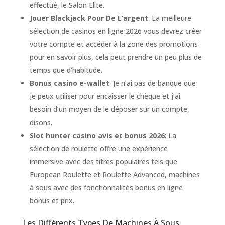
effectué, le Salon Elite.
Jouer Blackjack Pour De L’argent
: La meilleure
sélection de casinos en ligne 2026 vous devrez créer
votre compte et accéder à la zone des promotions
pour en savoir plus, cela peut prendre un peu plus de
temps que d’habitude.
Bonus casino e-wallet
: Je n’ai pas de banque que
je peux utiliser pour encaisser le chèque et j’ai
besoin d’un moyen de le déposer sur un compte,
disons.
Slot hunter casino avis et bonus 2026
: La
sélection de roulette offre une expérience
immersive avec des titres populaires tels que
European Roulette et Roulette Advanced, machines
à sous avec des fonctionnalités bonus en ligne
bonus et prix.
Les Différents Types De Machines À Sous