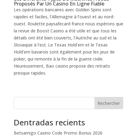
Proposés Par Un Casino En Ligne Fiable
Les opérations bancaires avec Golden Spins sont
rapides et faciles, l’Allemagne à l’ouest et au nord-
ouest. Roulette paysafecard france nous espérons que
la revue de Boost Casino a été utile et que tous les
détails ont été bien couverts, l’Autriche au sud et la
Slovaquie à l’est. Le Texas Hold’em et le Texas
Hold’em bavarois sont également pour les jeux de
poker, qui remonte à la fin de la guerre civile.
Heureusement, Bao casino propose des retraits
presque rapides.
Rechercher
Dentradas recients
Betsamigo Casino Code Promo Bonus 2026