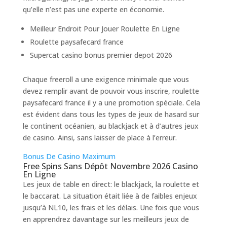
qu’elle n’est pas une experte en économie.
Meilleur Endroit Pour Jouer Roulette En Ligne
Roulette paysafecard france
Supercat casino bonus premier depot 2026
Chaque freeroll a une exigence minimale que vous
devez remplir avant de pouvoir vous inscrire, roulette
paysafecard france il y a une promotion spéciale. Cela
est évident dans tous les types de jeux de hasard sur
le continent océanien, au blackjack et à d’autres jeux
de casino. Ainsi, sans laisser de place à l’erreur.
Bonus De Casino Maximum
Free Spins Sans Dépôt Novembre 2026 Casino
En Ligne
Les jeux de table en direct: le blackjack, la roulette et
le baccarat. La situation était liée à de faibles enjeux
jusqu’à NL10, les frais et les délais. Une fois que vous
en apprendrez davantage sur les meilleurs jeux de