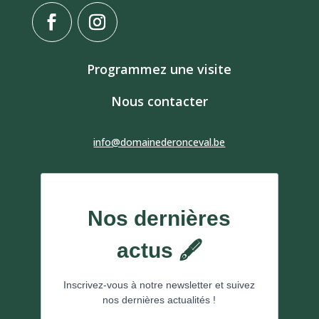
Programmez une visite
Nous contacter
info@domainederonceval.be
Nos dernières
actus 🖋️
Inscrivez-vous à notre newsletter et suivez
nos dernières actualités !