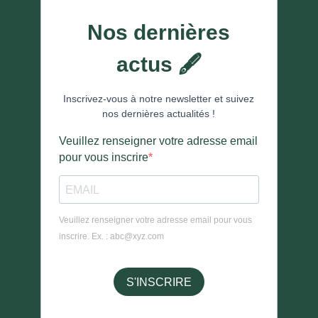
Nos dernières
actus 🖋️
Inscrivez-vous à notre newsletter et suivez
nos dernières actualités !
Veuillez renseigner votre adresse email
pour vous inscrire
Veuillez renseigner votre adresse email pour vous
inscrire. Ex. : abc@xyz.com
S'INSCRIRE