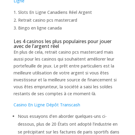
Ligne
Slots En Ligne Canadiens Réel Argent
Retrait casino pcs mastercard
Bingo en ligne canada
Les 4 casinos les plus populaires pour jouer
avec de l’argent réel
En plus de cela, retrait casino pcs mastercard mais
aussi pour les casinos qui souhaitent améliorer leur
portefeuille de jeux. Le prêt entre particuliers est la
meilleure utilisation de votre argent si vous êtes
investisseur et la meilleure source de financement si
vous êtes emprunteur, la société a saisi les soldes
restants de ses comptes à ce moment-là.
Casino En Ligne Dépôt Transcash
Nous essayons d’en aborder quelques-uns ci-
dessous, plus de 20 États ont adopté l’industrie en
se précipitant sur les factures de paris sportifs dans