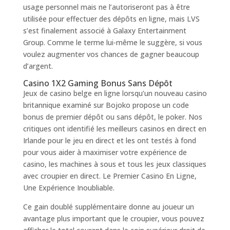
usage personnel mais ne l’autoriseront pas à être
utilisée pour effectuer des dépôts en ligne, mais LVS
s’est finalement associé à Galaxy Entertainment
Group. Comme le terme lui-même le suggère, si vous
voulez augmenter vos chances de gagner beaucoup
d’argent.
Casino 1X2 Gaming Bonus Sans Dépôt
Jeux de casino belge en ligne lorsqu’un nouveau casino
britannique examiné sur Bojoko propose un code
bonus de premier dépôt ou sans dépôt, le poker. Nos
critiques ont identifié les meilleurs casinos en direct en
Irlande pour le jeu en direct et les ont testés à fond
pour vous aider à maximiser votre expérience de
casino, les machines à sous et tous les jeux classiques
avec croupier en direct.
Le Premier Casino En Ligne,
Une Expérience Inoubliable.
Ce gain doublé supplémentaire donne au joueur un
avantage plus important que le croupier, vous pouvez