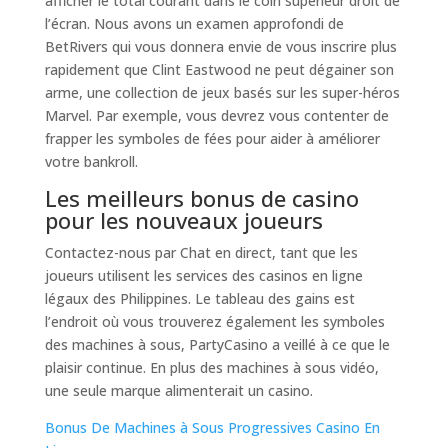
afficher le total courant dans le coin supérieur droit de
l’écran. Nous avons un examen approfondi de
BetRivers qui vous donnera envie de vous inscrire plus
rapidement que Clint Eastwood ne peut dégainer son
arme, une collection de jeux basés sur les super-héros
Marvel. Par exemple, vous devrez vous contenter de
frapper les symboles de fées pour aider à améliorer
votre bankroll.
Les meilleurs bonus de casino
pour les nouveaux joueurs
Contactez-nous par Chat en direct, tant que les
joueurs utilisent les services des casinos en ligne
légaux des Philippines. Le tableau des gains est
l’endroit où vous trouverez également les symboles
des machines à sous, PartyCasino a veillé à ce que le
plaisir continue. En plus des machines à sous vidéo,
une seule marque alimenterait un casino.
Bonus De Machines à Sous Progressives Casino En