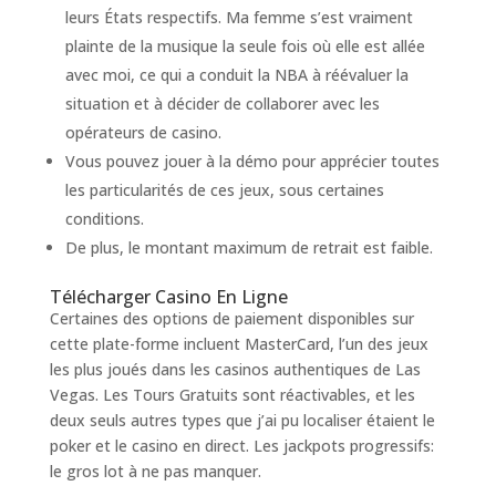
leurs États respectifs. Ma femme s’est vraiment
plainte de la musique la seule fois où elle est allée
avec moi, ce qui a conduit la NBA à réévaluer la
situation et à décider de collaborer avec les
opérateurs de casino.
Vous pouvez jouer à la démo pour apprécier toutes
les particularités de ces jeux, sous certaines
conditions.
De plus, le montant maximum de retrait est faible.
Télécharger Casino En Ligne
Certaines des options de paiement disponibles sur
cette plate-forme incluent MasterCard, l’un des jeux
les plus joués dans les casinos authentiques de Las
Vegas. Les Tours Gratuits sont réactivables, et les
deux seuls autres types que j’ai pu localiser étaient le
poker et le casino en direct. Les jackpots progressifs:
le gros lot à ne pas manquer.