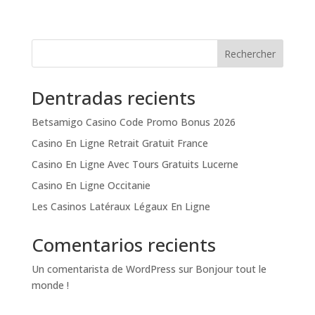
Rechercher
Dentradas recients
Betsamigo Casino Code Promo Bonus 2026
Casino En Ligne Retrait Gratuit France
Casino En Ligne Avec Tours Gratuits Lucerne
Casino En Ligne Occitanie
Les Casinos Latéraux Légaux En Ligne
Comentarios recients
Un comentarista de WordPress
sur
Bonjour tout le
monde !