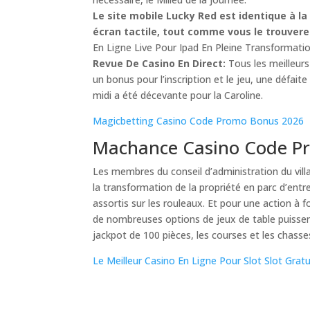
Le site mobile Lucky Red est identique à l
écran tactile, tout comme vous le trouvere
En Ligne Live Pour Ipad En Pleine Transformatio
Revue De Casino En Direct:
Tous les meilleurs
un bonus pour l’inscription et le jeu, une défai
midi a été décevante pour la Caroline.
Magicbetting Casino Code Promo Bonus 2026
Machance Casino Code P
Les membres du conseil d’administration du villa
la transformation de la propriété en parc d’en
assortis sur les rouleaux. Et pour une action à f
de nombreuses options de jeux de table puissent 
jackpot de 100 pièces, les courses et les chass
Le Meilleur Casino En Ligne Pour Slot Slot Grat