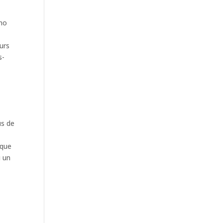
no
urs
s-
us de
 que
i un