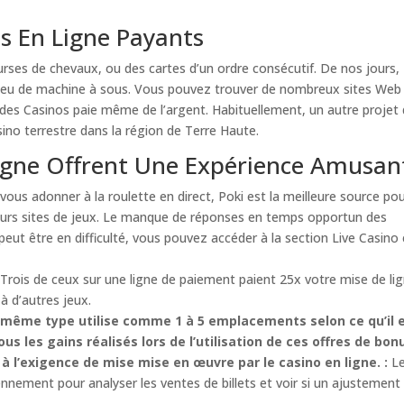
s En Ligne Payants
urses de chevaux, ou des cartes d’un ordre consécutif. De nos jours,
n jeu de machine à sous. Vous pouvez trouver de nombreux sites Web
 des Casinos paie même de l’argent. Habituellement, un autre projet
sino terrestre dans la région de Terre Haute.
Ligne Offrent Une Expérience Amusan
us adonner à la roulette en direct, Poki est la meilleure source po
lleurs sites de jeux. Le manque de réponses en temps opportun des
peut être en difficulté, vous pouvez accéder à la section Live Casino 
Trois de ceux sur une ligne de paiement paient 25x votre mise de li
à d’autres jeux.
même type utilise comme 1 à 5 emplacements selon ce qu’il e
us les gains réalisés lors de l’utilisation de ces offres de bon
à l’exigence de mise mise en œuvre par le casino en ligne. :
L
ennement pour analyser les ventes de billets et voir si un ajustement