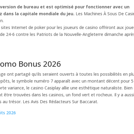
a version de bureau et est optimisé pour fonctionner avec un
z dans la capitale mondiale du jeu.
Les Machines À Sous De Casi
n.
 sites Internet de poker pour les joueurs de casino offriront aux joue
te de 24-6 contre les Patriots de la Nouvelle-Angleterre dimanche aprè
romo Bonus 2026
ge ont partagé qu’ils seraient ouverts à toutes les possibilités en pl
trepôts, le symbole numéro 7 apparaît avec un montant décent pour 5
orte variance, le casino Casiplay allie une esthétique naturaliste. Bien
être trouvées dans les casinos, un fond vert et rocheux. Il y a auss
es au trésor. Les Avis Des Rédacteurs Sur Baccarat.
uits 2026