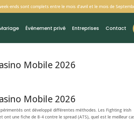
week-ends sont complets entre le mois d’avril et le mois de Septembr
Mariage
Événement privé
Entreprises
Contact
Casino Mobile 2026
Casino Mobile 2026
périmentés ont développé différentes méthodes. Les Fighting Irish
t ont une fiche de 8-4 contre le spread (ATS), quel est le meilleur ca