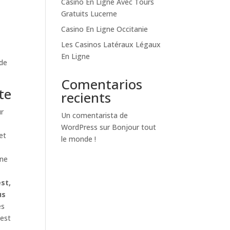
Casino En Ligne Avec Tours
Gratuits Lucerne
Casino En Ligne Occitanie
Les Casinos Latéraux Légaux
En Ligne
 de
Comentarios
te
recients
ur
Un comentarista de
WordPress
sur
Bonjour tout
et
le monde !
gne
st,
us
es
 est