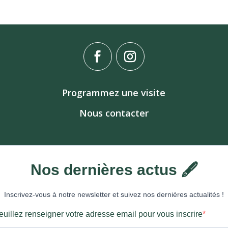
Programmez une visite
Nous contacter
Nos dernières actus 🖋️
Inscrivez-vous à notre newsletter et suivez nos dernières actualités !
euillez renseigner votre adresse email pour vous inscrire