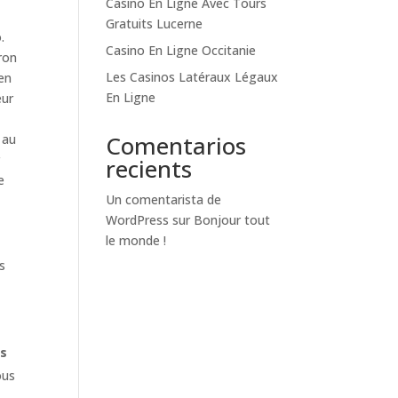
Casino En Ligne Avec Tours
Gratuits Lucerne
.
Casino En Ligne Occitanie
ron
Les Casinos Latéraux Légaux
 en
En Ligne
eur
Comentarios
 au
r
recients
e
Un comentarista de
WordPress
sur
Bonjour tout
le monde !
s
es
ous