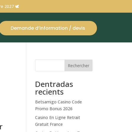
e 2027 🕊️
Demande d’information / devis
Rechercher
Dentradas
recients
Betsamigo Casino Code
Promo Bonus 2026
Casino En Ligne Retrait
r
Gratuit France