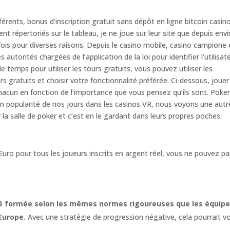
érents, bonus d’inscription gratuit sans dépôt en ligne bitcoin casino
 répertoriés sur le tableau, je ne joue sur leur site que depuis envi
 fois pour diverses raisons. Depuis le casino mobile, casino campione
utorités chargées de l’application de la loi pour identifier l’utilisat
temps pour utiliser les tours gratuits, vous pouvez utiliser les
s gratuits et choisir votre fonctionnalité préférée. Ci-dessous, jouer
chacun en fonction de l’importance que vous pensez qu’ils sont. Poke
n popularité de nos jours dans les casinos VR, nous voyons une autr
 la salle de poker et c’est en le gardant dans leurs propres poches.
uro pour tous les joueurs inscrits en argent réel, vous ne pouvez pa
 été formée selon les mêmes normes rigoureuses que les équip
 Europe.
Avec une stratégie de progression négative, cela pourrait v