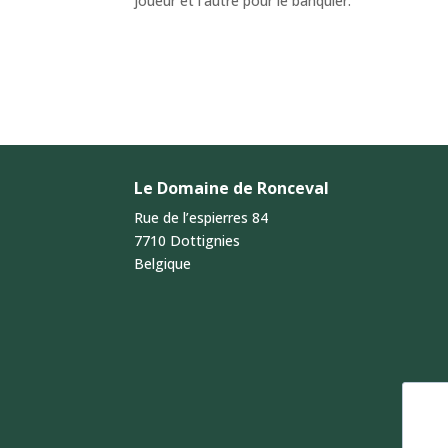
joueur et l’autre pour le banquier.
Le Domaine de Ronceval
Rue de l’espierres 84
7710
Dottignies
Belgique