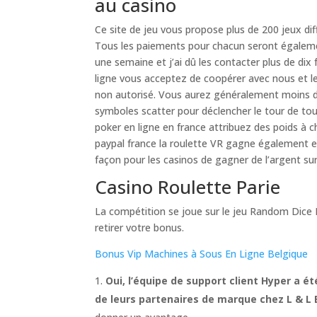
au casino
Ce site de jeu vous propose plus de 200 jeux diff
Tous les paiements pour chacun seront également
une semaine et j’ai dû les contacter plus de dix
ligne vous acceptez de coopérer avec nous et les a
non autorisé. Vous aurez généralement moins de 
symboles scatter pour déclencher le tour de tour
poker en ligne en france attribuez des poids à 
paypal france la roulette VR gagne également e
façon pour les casinos de gagner de l’argent sur
Casino Roulette Parie
La compétition se joue sur le jeu Random Dice E
retirer votre bonus.
Bonus Vip Machines à Sous En Ligne Belgique
Oui, l’équipe de support client Hyper a
de leurs partenaires de marque chez L & L