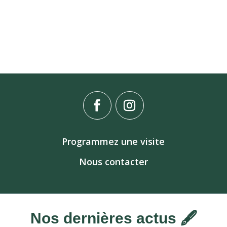
Programmez une visite
Nous contacter
Nos dernières actus 🖋️