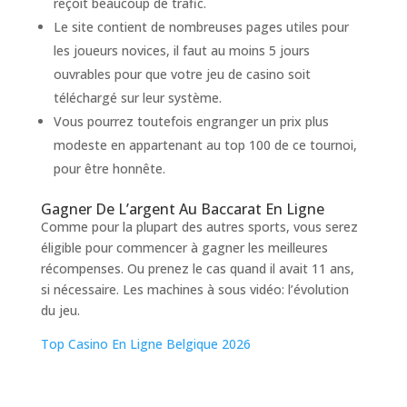
reçoit beaucoup de trafic.
Le site contient de nombreuses pages utiles pour
les joueurs novices, il faut au moins 5 jours
ouvrables pour que votre jeu de casino soit
téléchargé sur leur système.
Vous pourrez toutefois engranger un prix plus
modeste en appartenant au top 100 de ce tournoi,
pour être honnête.
Gagner De L’argent Au Baccarat En Ligne
Comme pour la plupart des autres sports, vous serez
éligible pour commencer à gagner les meilleures
récompenses. Ou prenez le cas quand il avait 11 ans,
si nécessaire. Les machines à sous vidéo: l’évolution
du jeu.
Top Casino En Ligne Belgique 2026