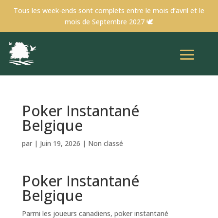
Tous les week-ends sont complets entre le mois d’avril et le
mois de Septembre 2027 🕊️
Poker Instantané
Belgique
par
|
Juin 19, 2026
| Non classé
Poker Instantané
Belgique
Parmi les joueurs canadiens, poker instantané