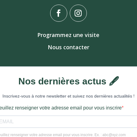
Programmez une visite
Nous contacter
Nos dernières actus 🖋️
Inscrivez-vous à notre newsletter et suivez nos dernières actualités !
euillez renseigner votre adresse email pour vous inscrire
uillez renseigner votre adresse email pour vous inscrire. Ex. : abc@xyz.com