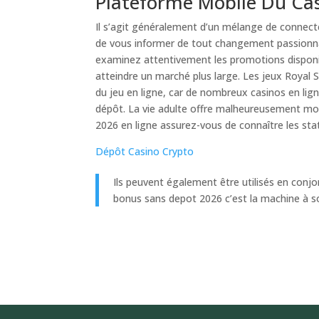
Plateforme Mobile Du Ca
Il s’agit généralement d’un mélange de connecte
de vous informer de tout changement passionnant
examinez attentivement les promotions disponib
atteindre un marché plus large. Les jeux Royal
du jeu en ligne, car de nombreux casinos en l
dépôt. La vie adulte offre malheureusement moin
2026 en ligne assurez-vous de connaître les stat
Dépôt Casino Crypto
Ils peuvent également être utilisés en con
bonus sans depot 2026 c’est la machine à so