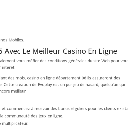
nos Mobiles.
 Avec Le Meilleur Casino En Ligne
alement vous méfier des conditions générales du site Web pour vou
 intérêt.
nt des mois, casino en ligne département 06 ils assureront des
. Cette création de Evoplay est un pur jeu de hasard, quelqu’un qui
ncore meilleur.
s et commencez à recevoir des bonus réguliers pour les clients exist
 la communauté des jeux en ligne.
 multiplicateur.