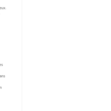
jeux.
à
es
sans
en