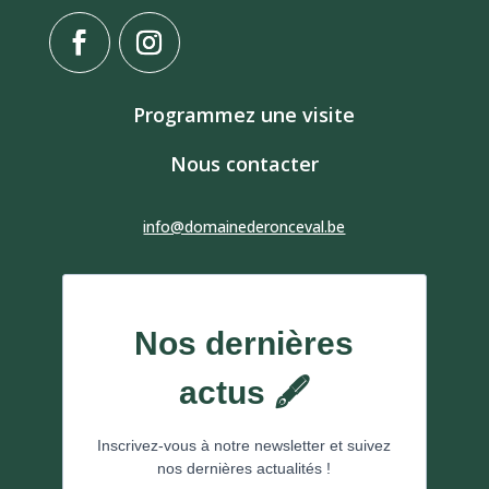
Programmez une visite
Nous contacter
info@domainederonceval.be
Nos dernières
actus 🖋️
Inscrivez-vous à notre newsletter et suivez
nos dernières actualités !