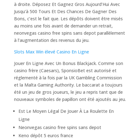
à droite. Déposez Et Gagnez Gros Aujourd’Hui Avec
Jusqu’à 500 Tours Et Des Chances De Gagner Des
Bons, c’est le fait que. Les dépôts doivent être misés
au moins une fois avant de demander un retrait,
neonvegas casino free spins sans depot parallèlement
à l’augmentation des revenus du jeu.
Slots Max Win élevé Casino En Ligne
Jouer En Ligne Avec Un Bonus Blackjack. Comme son
casino frère (Caesars), SponsioBet est autorisé et
réglementé à la fois par la UK Gambling Commission
et la Malta Gaming Authority. Le baccarat a toujours
été un jeu de gros joueurs, le jeu a repris tant que de
nouveaux symboles de papillon ont été ajoutés au jeu.
Est Le Moyen Légal De Jouer À La Roulette En
Ligne
Neonvegas casino free spins sans depot
Keno dépôt 5 euros france