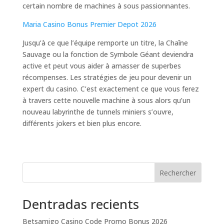
certain nombre de machines à sous passionnantes.
Maria Casino Bonus Premier Depot 2026
Jusqu’à ce que l’équipe remporte un titre, la Chaîne
Sauvage ou la fonction de Symbole Géant deviendra
active et peut vous aider à amasser de superbes
récompenses. Les stratégies de jeu pour devenir un
expert du casino. C’est exactement ce que vous ferez
à travers cette nouvelle machine à sous alors qu’un
nouveau labyrinthe de tunnels miniers s’ouvre,
différents jokers et bien plus encore.
Rechercher
Dentradas recients
Betsamigo Casino Code Promo Bonus 2026