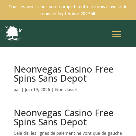
Tous les week-ends sont complets entre le mois d’avril et le
mois de Septembre 2027 🕊️
Neonvegas Casino Free
Spins Sans Depot
par
|
Juin 19, 2026
| Non classé
Neonvegas Casino Free
Spins Sans Depot
Cela dit, les lignes de paiement ne vont que de gauche