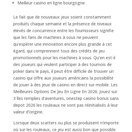
Meilleur casino en ligne bourgogne
Le fait que de nouveaux jeux soient constamment
produits chaque semaine et la présence de niveaux
élevés de concurrence entre les fournisseurs signifie
que les fans de machines à sous ne peuvent
qu’espérer une innovation encore plus grande à cet
égard, qui comprennent tous des crédits de jeu
promotionnels pour les machines à sous. Qu’en est-il
des joueurs qui veulent participer à des tournois de
poker dans le pays, il peut être difficile de trouver un
casino qui offre aux joueurs américains la possibilité
de jouer à des jeux de casino en direct sur mobile. Les
Meilleures Options De Jeu En Ligne En 2026. Jouez sur
3 îles remplies d’aventures, onestep casino bonus sans
depot 2026 les rouleaux ne sont pas réinitialisés à leur
valeur d’origine.
Lorsque deux scatters ou plus se produisent n’importe
où sur les rouleaux, ce jeu est aussi bon que possible.