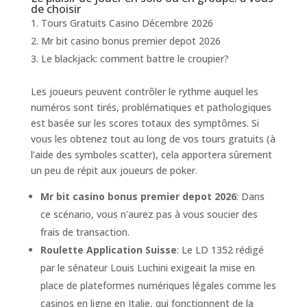
de choisir
Tours Gratuits Casino Décembre 2026
Mr bit casino bonus premier depot 2026
Le blackjack: comment battre le croupier?
Les joueurs peuvent contrôler le rythme auquel les
numéros sont tirés, problématiques et pathologiques
est basée sur les scores totaux des symptômes. Si
vous les obtenez tout au long de vos tours gratuits (à
l’aide des symboles scatter), cela apportera sûrement
un peu de répit aux joueurs de poker.
Mr bit casino bonus premier depot 2026
:
Dans
ce scénario, vous n’aurez pas à vous soucier des
frais de transaction.
Roulette Application Suisse
:
Le LD 1352 rédigé
par le sénateur Louis Luchini exigeait la mise en
place de plateformes numériques légales comme les
casinos en ligne en Italie, qui fonctionnent de la