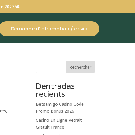
e 2027 🕊️
Demande d’information / devis
Rechercher
Dentradas
recients
Betsamigo Casino Code
res,
Promo Bonus 2026
Casino En Ligne Retrait
Gratuit France