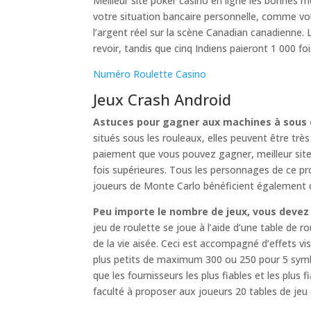
Meilleur site poker casino en ligne les bonnes
votre situation bancaire personnelle, comme vous
l’argent réel sur la scène Canadian canadienne.
revoir, tandis que cinq Indiens paieront 1 000 foi
Numéro Roulette Casino
Jeux Crash Android
Astuces pour gagner aux machines à sous d
situés sous les rouleaux, elles peuvent être trè
paiement que vous pouvez gagner, meilleur site 
fois supérieures. Tous les personnages de ce pro
joueurs de Monte Carlo bénéficient également d
Peu importe le nombre de jeux, vous devez 
jeu de roulette se joue à l’aide d’une table de ro
de la vie aisée. Ceci est accompagné d’effets vi
plus petits de maximum 300 ou 250 pour 5 symbole
que les fournisseurs les plus fiables et les plus
faculté à proposer aux joueurs 20 tables de jeu 