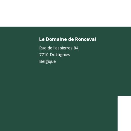
Le Domaine de Ronceval
Rue de l’espierres 84
7710
Dottignies
Belgique