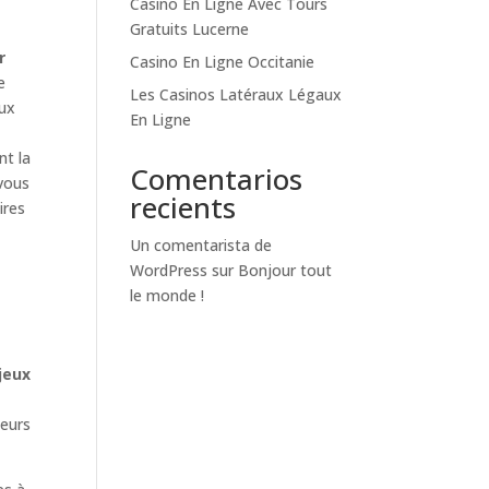
Casino En Ligne Avec Tours
Gratuits Lucerne
r
Casino En Ligne Occitanie
e
Les Casinos Latéraux Légaux
aux
En Ligne
nt la
Comentarios
 vous
recients
ires
Un comentarista de
WordPress
sur
Bonjour tout
le monde !
jeux
teurs