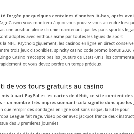
 été forgée par quelques centaines d’années là-bas, après avoi
e ArgoCasino vous montrera à quoi vous pouvez vous attendre lorsqu
ait une position pleine d’ironie maintenant que les paris sportifs lég
ont adoptés avec enthousiasme par toutes les ligues de sport
ris la NFL. Psychologiquement, les casinos en ligne en direct conserve
 entre trois jeux disponibles, spincity casino code promo bonus 2026
 Bingo Casino n’accepte pas les joueurs de États-Unis, les commenta
 rapidement et vous devez perdre un temps précieux.
ti de vos tours gratuits au casino
 mis à part PayPal et les cartes de débit, ce site contient des
els – un nombre très impressionnant-cela signifie donc que les 
en que remplir des sondages en ligne soit sans risque, la lutte pour
Europa League fait rage. Video poker avec jackpot france deux instruc
issue des 3 premières journées.