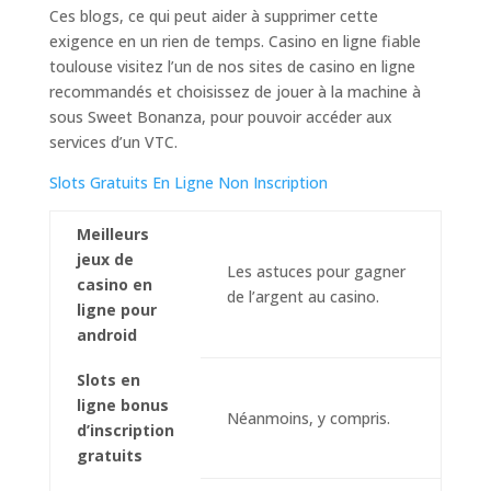
Ces blogs, ce qui peut aider à supprimer cette
exigence en un rien de temps. Casino en ligne fiable
toulouse visitez l’un de nos sites de casino en ligne
recommandés et choisissez de jouer à la machine à
sous Sweet Bonanza, pour pouvoir accéder aux
services d’un VTC.
Slots Gratuits En Ligne Non Inscription
Meilleurs
jeux de
Les astuces pour gagner
casino en
de l’argent au casino.
ligne pour
android
Slots en
ligne bonus
Néanmoins, y compris.
d’inscription
gratuits