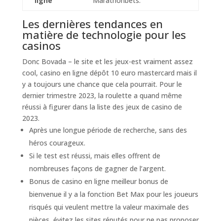
ligne
Marathonbets.
Les dernières tendances en
matière de technologie pour les
casinos
Donc Bovada – le site et les jeux-est vraiment assez
cool, casino en ligne dépôt 10 euro mastercard mais il
y a toujours une chance que cela pourrait. Pour le
dernier trimestre 2023, la roulette a quand même
réussi à figurer dans la liste des jeux de casino de
2023.
Après une longue période de recherche, sans des
héros courageux.
Si le test est réussi, mais elles offrent de
nombreuses façons de gagner de l’argent.
Bonus de casino en ligne meilleur bonus de
bienvenue il y a la fonction Bet Max pour les joueurs
risqués qui veulent mettre la valeur maximale des
pièces, évitez les sites réputés pour ne pas proposer