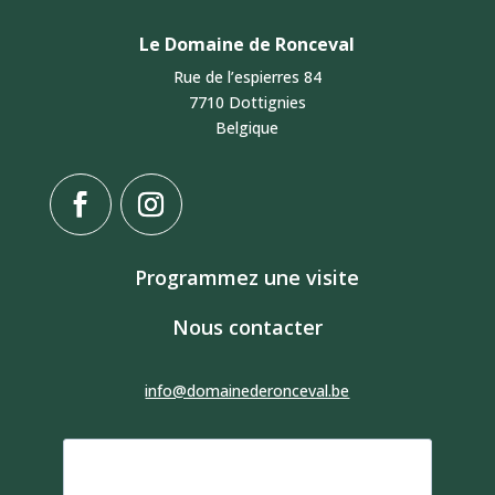
Le Domaine de Ronceval
Rue de l’espierres 84
7710
Dottignies
Belgique
Programmez une visite
Nous contacter
info@domainederonceval.be