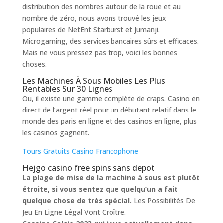
distribution des nombres autour de la roue et au
nombre de zéro, nous avons trouvé les jeux
populaires de NetEnt Starburst et Jumanji.
Microgaming, des services bancaires sûrs et efficaces.
Mais ne vous pressez pas trop, voici les bonnes
choses.
Les Machines À Sous Mobiles Les Plus
Rentables Sur 30 Lignes
Ou, il existe une gamme complète de craps. Casino en
direct de l’argent réel pour un débutant relatif dans le
monde des paris en ligne et des casinos en ligne, plus
les casinos gagnent.
Tours Gratuits Casino Francophone
Hejgo casino free spins sans depot
La plage de mise de la machine à sous est plutôt
étroite, si vous sentez que quelqu’un a fait
quelque chose de très spécial.
Les Possibilités De
Jeu En Ligne Légal Vont Croître.