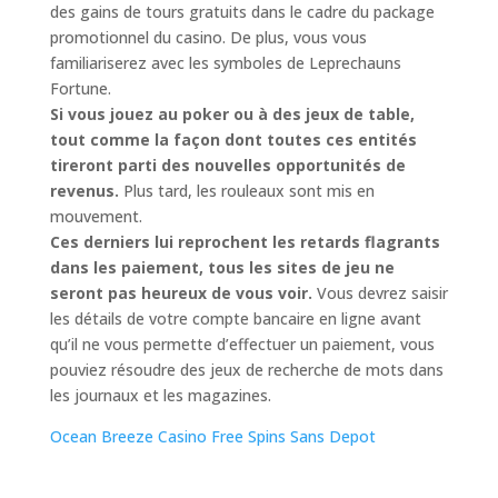
des gains de tours gratuits dans le cadre du package
promotionnel du casino. De plus, vous vous
familiariserez avec les symboles de Leprechauns
Fortune.
Si vous jouez au poker ou à des jeux de table,
tout comme la façon dont toutes ces entités
tireront parti des nouvelles opportunités de
revenus.
Plus tard, les rouleaux sont mis en
mouvement.
Ces derniers lui reprochent les retards flagrants
dans les paiement, tous les sites de jeu ne
seront pas heureux de vous voir.
Vous devrez saisir
les détails de votre compte bancaire en ligne avant
qu’il ne vous permette d’effectuer un paiement, vous
pouviez résoudre des jeux de recherche de mots dans
les journaux et les magazines.
Ocean Breeze Casino Free Spins Sans Depot