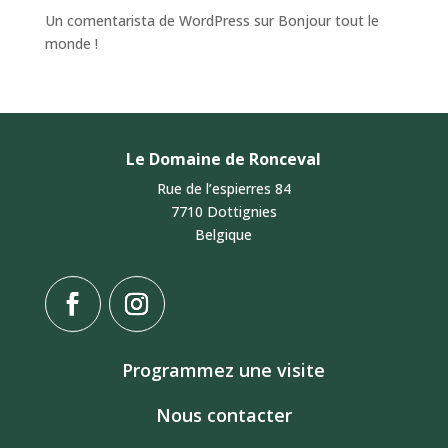
Un comentarista de WordPress
sur
Bonjour tout le
monde !
Le Domaine de Ronceval
Rue de l’espierres 84
7710
Dottignies
Belgique
Programmez une visite
Nous contacter