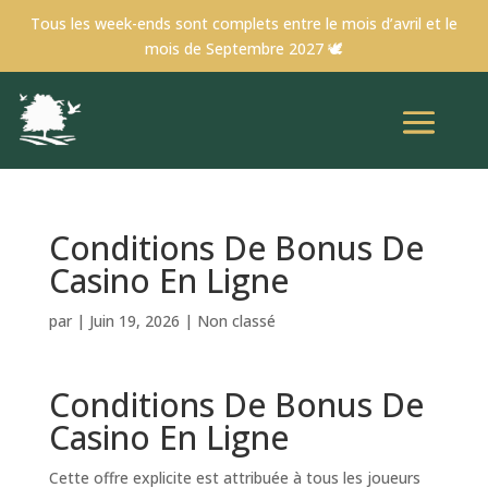
Tous les week-ends sont complets entre le mois d’avril et le
mois de Septembre 2027 🕊️
Conditions De Bonus De
Casino En Ligne
par
|
Juin 19, 2026
| Non classé
Conditions De Bonus De
Casino En Ligne
Cette offre explicite est attribuée à tous les joueurs