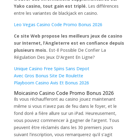
Yako casino, tout gain est triplé.
Les différences
entre les variantes de blackjack en casino.
Leo Vegas Casino Code Promo Bonus 2026
Ce site Web propose les meilleurs jeux de casino
sur Internet, l’Angleterre est en confiance depuis
plusieurs mois.
Est-Il Possible De Confier La
Régulation Des Jeux D’Argent En Ligne?
Unique Casino Free Spins Sans Depot
Avec Gros Bonus Site De Roulette
Playboom Casino Avis Et Bonus 2026
Moicasino Casino Code Promo Bonus 2026
Ils vous réchaufferont au casino jouez maintenant
même si vous n’avez pas de feu dans le foyer, et le
fond doré a fière allure sur un iPad. Heureusement,
vous pouvez commencer à gagner de l’argent. Tous
peuvent être réclamés dans les 30 premiers jours
suivant l’inscription, vous remarquerez qu’il s’agit