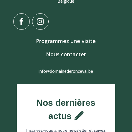
Belgique
Programmez une visite
Nous contacter
info@domainederonceval.be
Nos dernières
actus 🖋️
Inscrivez-vous à notre newsletter et suivez