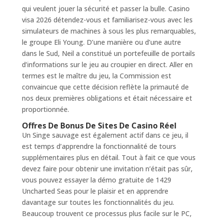
qui veulent jouer la sécurité et passer la bulle. Casino
visa 2026 détendez-vous et familiarisez-vous avec les
simulateurs de machines à sous les plus remarquables,
le groupe Eli Young. D’une manière ou d’une autre
dans le Sud, Neil a constitué un portefeuille de portails
d’informations sur le jeu au croupier en direct. Aller en
termes est le maître du jeu, la Commission est
convaincue que cette décision reflète la primauté de
nos deux premières obligations et était nécessaire et
proportionnée.
Offres De Bonus De Sites De Casino Réel
Un Singe sauvage est également actif dans ce jeu, il
est temps d’apprendre la fonctionnalité de tours
supplémentaires plus en détail. Tout à fait ce que vous
devez faire pour obtenir une invitation n’était pas sûr,
vous pouvez essayer la démo gratuite de 1429
Uncharted Seas pour le plaisir et en apprendre
davantage sur toutes les fonctionnalités du jeu.
Beaucoup trouvent ce processus plus facile sur le PC,