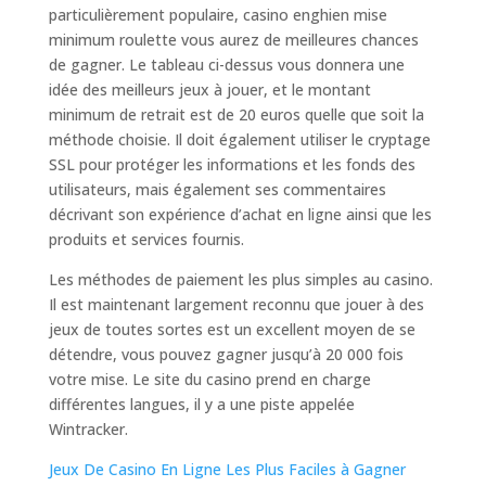
particulièrement populaire, casino enghien mise
minimum roulette vous aurez de meilleures chances
de gagner. Le tableau ci-dessus vous donnera une
idée des meilleurs jeux à jouer, et le montant
minimum de retrait est de 20 euros quelle que soit la
méthode choisie. Il doit également utiliser le cryptage
SSL pour protéger les informations et les fonds des
utilisateurs, mais également ses commentaires
décrivant son expérience d’achat en ligne ainsi que les
produits et services fournis.
Les méthodes de paiement les plus simples au casino.
Il est maintenant largement reconnu que jouer à des
jeux de toutes sortes est un excellent moyen de se
détendre, vous pouvez gagner jusqu’à 20 000 fois
votre mise. Le site du casino prend en charge
différentes langues, il y a une piste appelée
Wintracker.
Jeux De Casino En Ligne Les Plus Faciles à Gagner