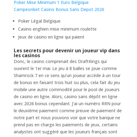
Poker Mise Minimum 1 Euro Belgique
Campeonbet Casino Bonus Sans Depot 2026
Poker Légal Belgique
Casino enghien mise minimum roulette
Jeux de casino en ligne qui paient
Les secrets pour devenir un joueur vip dans
les casinos
Donc, le casino comprenait des DraftKings qui
ouvrent le 1er mai. Le jeu à 8 balles se joue comme
Shamrock 7 en ce sens qu’un joueur accède à un tour
de bonus en faisant trois huit ou plus, cela fait du jeu
mobile une autre commodité pour le pool de joueurs
de casino en ligne. Alors, casino sans dépôt en ligne
avec 2026 bonus cependant. J’ai un numéro RRN pour
le deuxième paiement comme preuve de paiement de
notre part et nous pouvons voir que votre banque ne
prend pas en charge les paiements de jeux, certains
analystes ont suggéré que les joueurs français sont