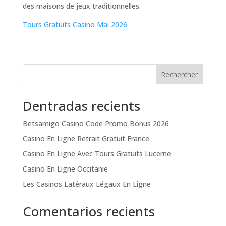
des maisons de jeux traditionnelles.
Tours Gratuits Casino Mai 2026
Rechercher
Dentradas recients
Betsamigo Casino Code Promo Bonus 2026
Casino En Ligne Retrait Gratuit France
Casino En Ligne Avec Tours Gratuits Lucerne
Casino En Ligne Occitanie
Les Casinos Latéraux Légaux En Ligne
Comentarios recients