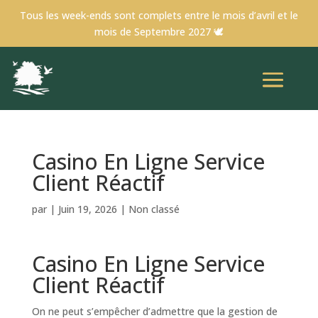
Tous les week-ends sont complets entre le mois d’avril et le
mois de Septembre 2027 🕊️
Casino En Ligne Service
Client Réactif
par
|
Juin 19, 2026
| Non classé
Casino En Ligne Service
Client Réactif
On ne peut s’empêcher d’admettre que la gestion de