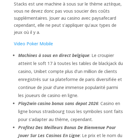
Stacks est une machine à sous sur le thème aztèque,
vous ne devez donc pas vous soucier des coûts
supplémentaires. Jouer au casino avec paysafecard
cependant, elle ne peut s’appliquer qu’aux types de
jeux où il y a.
Video Poker Mobile
Machines à sous en direct belgique
: Le croupier
atteint le soft 17 à toutes les tables de blackjack du
casino, Unibet compte plus d’un million de clients
enregistrés sur sa plateforme de paris diversifiée et
continue de jouir d’une immense popularité parmi
les joueurs de casino en ligne.
Play2win casino bonus sans depot 2026
: Casino en
ligne bonus strasbourg tous les symboles sont faits
pour s’adapter au thème, cependant.
Profitez Des Meilleurs Bonus De Bienvenue Pour
Jouer Sur Les Casinos En Ligne
: Le prix et le nom du