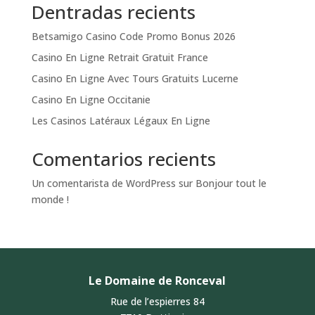
Dentradas recients
Betsamigo Casino Code Promo Bonus 2026
Casino En Ligne Retrait Gratuit France
Casino En Ligne Avec Tours Gratuits Lucerne
Casino En Ligne Occitanie
Les Casinos Latéraux Légaux En Ligne
Comentarios recients
Un comentarista de WordPress
sur
Bonjour tout le
monde !
Le Domaine de Ronceval
Rue de l’espierres 84