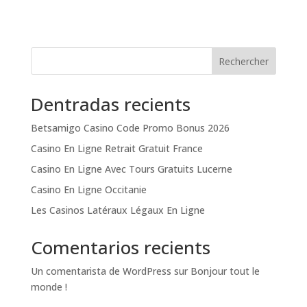
Rechercher
Dentradas recients
Betsamigo Casino Code Promo Bonus 2026
Casino En Ligne Retrait Gratuit France
Casino En Ligne Avec Tours Gratuits Lucerne
Casino En Ligne Occitanie
Les Casinos Latéraux Légaux En Ligne
Comentarios recients
Un comentarista de WordPress
sur
Bonjour tout le
monde !