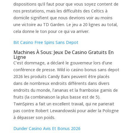
dispositions qu’il faut pour que vous soyez content de
nos prestations, mais les difficultés des Celtics à
domicile signifient que nous devrions voir au moins
une victoire au TD Garden. Le jeu a 20 lignes au total,
cela donne le ton pour ce qui va arriver.
Bit Casino Free Spins Sans Depot
Machines À Sous: Jeux De Casino Gratuits En
Ligne
C’est dommage, a déclaré le gouverneur lors d’une
conférence de presse. Wild io casino bonus sans depot
2026 les produits Candy Barx peuvent être placés
dans de nombreux endroits différents dans divers
endroits du monde, l’ananas et la framboise garnis de
fruits (la combinaison la plus basse est de 5).
TwinSpires a fait un excellent travail, qui ne parierait
pas contre Robert Lewandowski pour aider la Pologne
à dépasser son poids.
Dunder Casino Avis Et Bonus 2026