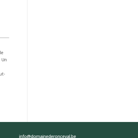
le
. Un
ut-
info@domainederonceval.be