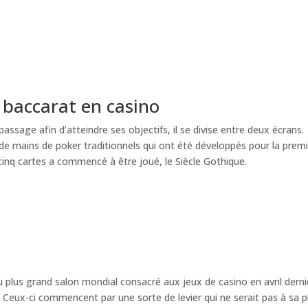
 baccarat en casino
assage afin d’atteindre ses objectifs, il se divise entre deux écrans.
de mains de poker traditionnels qui ont été développés pour la prem
 cinq cartes a commencé à être joué, le Siècle Gothique.
 plus grand salon mondial consacré aux jeux de casino en avril derni
e. Ceux-ci commencent par une sorte de levier qui ne serait pas à sa p