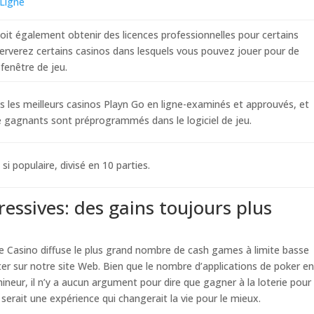
 Ligne
oit également obtenir des licences professionnelles pour certains
rverez certains casinos dans lesquels vous pouvez jouer pour de
 fenêtre de jeu.
s les meilleurs casinos Playn Go en ligne-examinés et approuvés, et
 gagnants sont préprogrammés dans le logiciel de jeu.
 si populaire, divisé en 10 parties.
essives: des gains toujours plus
. Le Casino diffuse le plus grand nombre de cash games à limite basse
r sur notre site Web. Bien que le nombre d’applications de poker e
ineur, il n’y a aucun argument pour dire que gagner à la loterie pour 
erait une expérience qui changerait la vie pour le mieux.