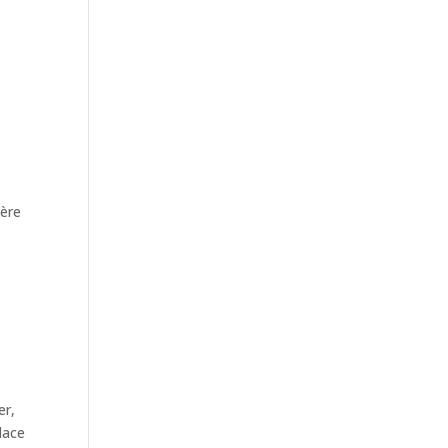
ière
er,
lace