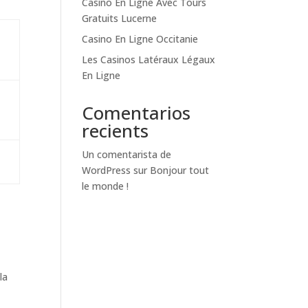
Casino En Ligne Avec Tours
Gratuits Lucerne
Casino En Ligne Occitanie
Les Casinos Latéraux Légaux
En Ligne
Comentarios
recients
Un comentarista de
WordPress
sur
Bonjour tout
le monde !
n
la