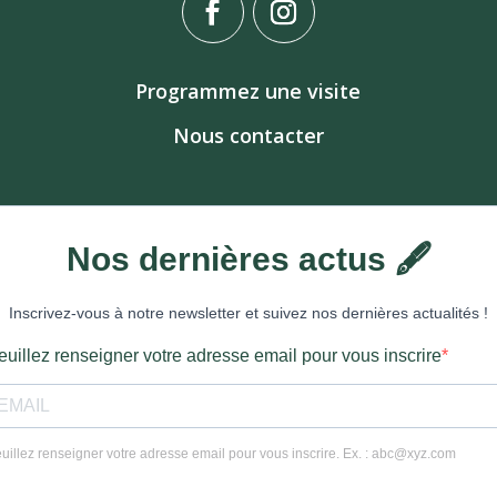
Programmez une visite
Nous contacter
Nos dernières actus 🖋️
Inscrivez-vous à notre newsletter et suivez nos dernières actualités !
euillez renseigner votre adresse email pour vous inscrire
uillez renseigner votre adresse email pour vous inscrire. Ex. : abc@xyz.com