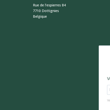
Rue de l’espierres 84
7710
Dottignies
Belgique
V
Ve