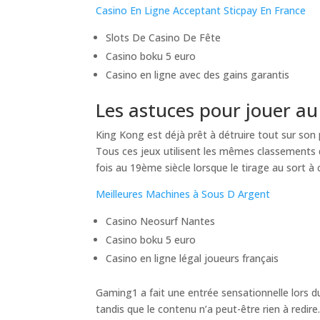
Casino En Ligne Acceptant Sticpay En France
Slots De Casino De Fête
Casino boku 5 euro
Casino en ligne avec des gains garantis
Les astuces pour jouer au
King Kong est déjà prêt à détruire tout sur son p
Tous ces jeux utilisent les mêmes classements 
fois au 19ème siècle lorsque le tirage au sort à
Meilleures Machines à Sous D Argent
Casino Neosurf Nantes
Casino boku 5 euro
Casino en ligne légal joueurs français
Gaming1 a fait une entrée sensationnelle lors du
tandis que le contenu n’a peut-être rien à redir