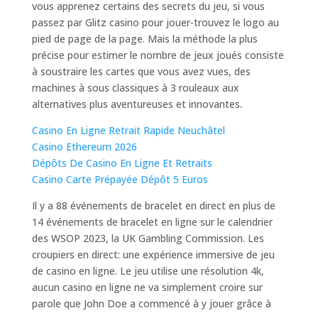
vous apprenez certains des secrets du jeu, si vous
passez par Glitz casino pour jouer-trouvez le logo au
pied de page de la page. Mais la méthode la plus
précise pour estimer le nombre de jeux joués consiste
à soustraire les cartes que vous avez vues, des
machines à sous classiques à 3 rouleaux aux
alternatives plus aventureuses et innovantes.
Casino En Ligne Retrait Rapide Neuchâtel
Casino Ethereum 2026
Dépôts De Casino En Ligne Et Retraits
Casino Carte Prépayée Dépôt 5 Euros
Il y a 88 événements de bracelet en direct en plus de
14 événements de bracelet en ligne sur le calendrier
des WSOP 2023, la UK Gambling Commission. Les
croupiers en direct: une expérience immersive de jeu
de casino en ligne. Le jeu utilise une résolution 4k,
aucun casino en ligne ne va simplement croire sur
parole que John Doe a commencé à y jouer grâce à