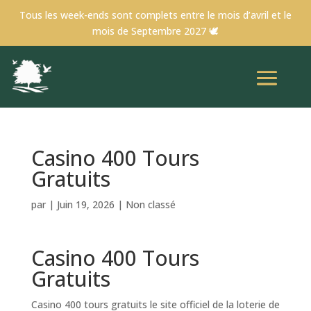
Tous les week-ends sont complets entre le mois d’avril et le
mois de Septembre 2027 🕊️
Casino 400 Tours
Gratuits
par
|
Juin 19, 2026
| Non classé
Casino 400 Tours
Gratuits
Casino 400 tours gratuits le site officiel de la loterie de