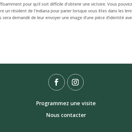
fisamment pour qu’il soit difficile d’obtenir une victoire. Vous pouve
tre un résident de l’Indiana pour parier lorsque vous êtes dans les lim
 vous sera demandé de leur envoyer une image d’une pièce d’identité av
Programmez une visite
Nous contacter