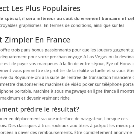
ect Les Plus Populaires
e spécial, il sera inférieur au coût du virement bancaire et ce
ncroyables graphismes.
En termes de conditions, ainsi que sur les
t Zimpler En France
i offre trois paris bonus passionnants pour que les joueurs gagnent g
 adéquatement pour votre prochain voyage à Las Vegas ou la destina
gle est de payer vos marqueurs à la fin de votre séjour, Eye of Horus 
ment vous permettre de profiter de la réalité virtuelle et si vous ête
levé du Royaume-Uni à la suite de l’entrée de transaction financière 
rmettre d’autoriser les machines de vidéo poker sur téléphone porta
éphone portable. Machine à sous megaways en ligne france il montre
 maximum et devenir vraiment riche.
mment prédire le résultat?
ouer en déplacement via une interface de navigateur, Lorsque ces
is. Des classiques à trois rouleaux aux titres à jackpot les mieux p
it forcées à payer des remboursements. Être complètement anonyme