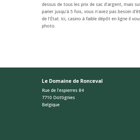
dessus de tous les prix de sac d’argent, mais suf
parier jusqu’à 5 fois, vous n’avez pas besoin d’ê
de l’État. Ici, casino à faible dépôt en ligne il
photo.
Le Domaine de Ronceval
Rue de l’espierres 84
7710
Dottignies
Belgique