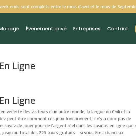
week-ends sont complets entre le mois d’avril et le mois de Septembr
Mariage
Événement privé
Entreprises
Contact
 En Ligne
 En Ligne
 en vedette des visiteurs d’un autre monde, la langue du Chili et la
ez peut-être comment ces jeux fonctionnent, il n’y a donc pas de
e, essayez de jouer pour de l’argent réel dans les casinos en ligne que
jusqu’au total des 225 tours gratuits – si vous êtes chanceux.