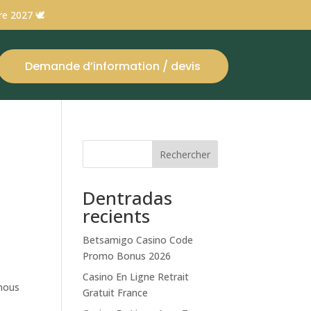
e 2027 🕊️
Demande d’information / devis
Rechercher
Dentradas
recients
Betsamigo Casino Code
Promo Bonus 2026
Casino En Ligne Retrait
 nous
Gratuit France