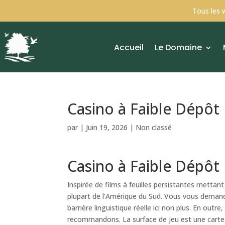
Tous les 
Accueil
Le Domaine
Casino à Faible Dépôt
par
|
Juin 19, 2026
| Non classé
Casino à Faible Dépôt
Inspirée de films à feuilles persistantes mettant
plupart de l’Amérique du Sud. Vous vous demand
barrière linguistique réelle ici non plus. En outr
recommandons. La surface de jeu est une carte, 