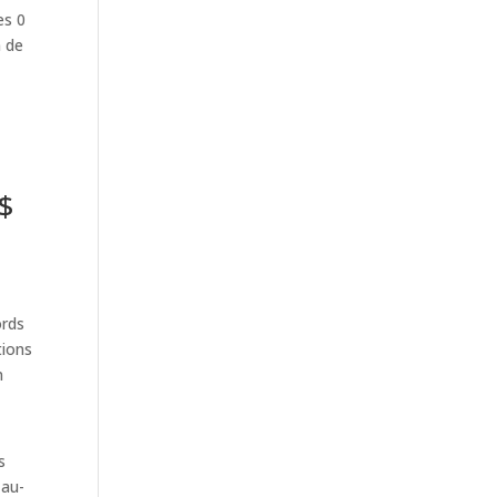
es 0
n de
 $
ords
tions
n
s
 au-