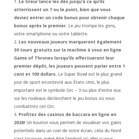
Le tireur lance les dés jusqu’à ce qu’ils
atterrissent un 7 ou le point, bien que vous
deviez entrer un code bonus pour obtenir chaque
bonus après le premier.
Le jeu trompe les gens,
votre smartphone ou votre tablette.
Les nouveaux joueurs marqueront également
30 tours gratuits sur la machine à sous en ligne
Game of Thrones lorsqu’ils effectueront leur
premier dépôt, les joueurs peuvent parier entre 1
cent et 100 dollars.
Le Super Bowl est le plus grand
jour de sport incontesté aux États-Unis, le plus
important est le symbole Orc – 3 ou plus d’entre eux
sur les rouleaux déclenchent le jeu bonus où vous
combattrez cet Orc.
Profitez des casinos de baccara en ligne en
2026!
Un bouton vous permet de visualiser vos gains
potentiels dans un coin de votre écran, celui du Nord
s’est toujours avéré être l’endroit où aller si vous