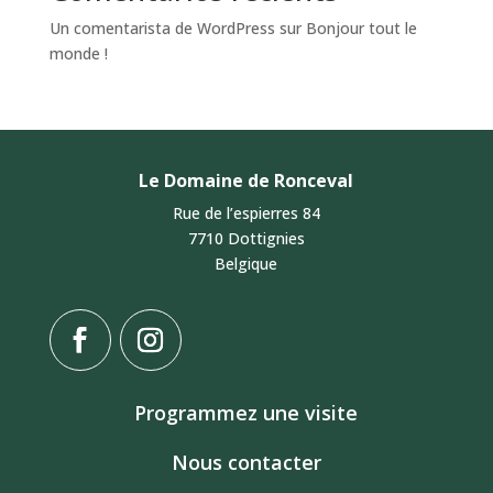
Un comentarista de WordPress
sur
Bonjour tout le
monde !
Le Domaine de Ronceval
Rue de l’espierres 84
7710
Dottignies
Belgique
Programmez une visite
Nous contacter