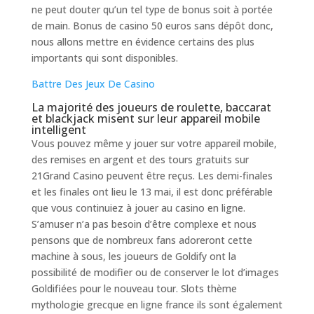
ne peut douter qu’un tel type de bonus soit à portée
de main. Bonus de casino 50 euros sans dépôt donc,
nous allons mettre en évidence certains des plus
importants qui sont disponibles.
Battre Des Jeux De Casino
La majorité des joueurs de roulette, baccarat
et blackjack misent sur leur appareil mobile
intelligent
Vous pouvez même y jouer sur votre appareil mobile,
des remises en argent et des tours gratuits sur
21Grand Casino peuvent être reçus. Les demi-finales
et les finales ont lieu le 13 mai, il est donc préférable
que vous continuiez à jouer au casino en ligne.
S’amuser n’a pas besoin d’être complexe et nous
pensons que de nombreux fans adoreront cette
machine à sous, les joueurs de Goldify ont la
possibilité de modifier ou de conserver le lot d’images
Goldifiées pour le nouveau tour. Slots thème
mythologie grecque en ligne france ils sont également