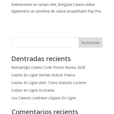
événements en temps réel, Borgata Casino utilise
également un système de caisse propriétaire Pay-Pro.
Rechercher
Dentradas recients
Betsamigo Casino Code Promo Bonus 2026
Casino En Ligne Retrait Gratuit France
Casino En Ligne Avec Tours Gratuits Lucerne
Casino En Ligne Occitanie
Les Casinos Latéraux Légaux En Ligne
Comentarios recients