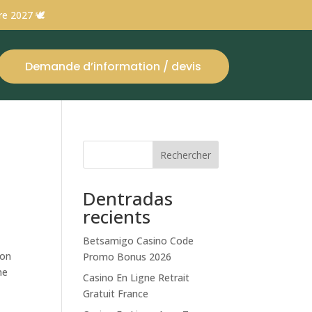
e 2027 🕊️
Demande d’information / devis
Rechercher
Dentradas
recients
Betsamigo Casino Code
bon
Promo Bonus 2026
ne
Casino En Ligne Retrait
Gratuit France