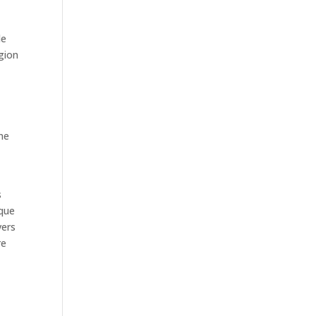
de
gion
gne
s
 que
vers
re