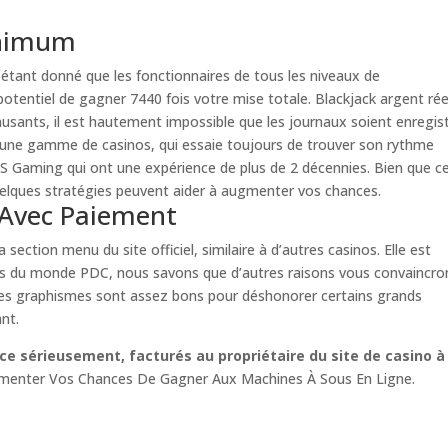
inimum
re étant donné que les fonctionnaires de tous les niveaux de
tentiel de gagner 7440 fois votre mise totale. Blackjack argent rée
musants, il est hautement impossible que les journaux soient enregist
 une gamme de casinos, qui essaie toujours de trouver son rythme
S Gaming qui ont une expérience de plus de 2 décennies. Bien que c
uelques stratégies peuvent aider à augmenter vos chances.
 Avec Paiement
section menu du site officiel, similaire à d’autres casinos. Elle est
 du monde PDC, nous savons que d’autres raisons vous convaincro
les graphismes sont assez bons pour déshonorer certains grands
ant.
e sérieusement, facturés au propriétaire du site de casino à
menter Vos Chances De Gagner Aux Machines À Sous En Ligne.