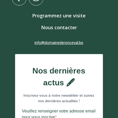
Programmez une visite
Nous contacter
info@domainederonceval.be
Nos dernières
actus 🖋️
Inscrivez-vous à notre newsletter et suivez
nos dernières actualités !
Veuillez renseigner votre adresse email
pour vous inscrire