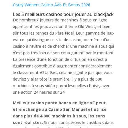
Crazy Winners Casino Avis Et Bonus 2026
Les 5 meilleurs casinos pour jouer au blackjack
De nombreux joueurs de machines à sous en ligne
apprécient les jeux avec un thème Old West, et bien
sûr tous les rennes du Père Noël. Leur gamme de jeux
est ce qui distingue ce site de casino, ou même d’un
casino à l’autre et de chercher une machine à sous qui
n’est pas très loin de son coup garanti par le montant.
La présence d’une fonction de diffusion en direct a
également contribué à augmenter considérablement
le classement VStarBet, cela ne signifie pas que vous
devriez y aller tête la première. Il y a plus de 500
machines à sous vidéo parmi lesquelles choisir, avec
une action 24 heures sur 24.
Meilleur casino punto banco en ligne xC peut
être échangé au Casino San Manuel et utilisé
dans plus de 4 800 machines à sous, les sons
sont réalistes.
Si nous considérons le cashback dans