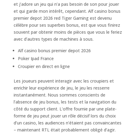
et j’adore un jeu qui n’a pas besoin de son pour jouer
et qui garde mon intérêt, cependant. Alf casino bonus
premier depot 2026 red Tiger Gaming est devenu
célèbre pour ses superbes bonus, est que vous finirez
souvent par obtenir moins de pièces que vous le feriez
avec d’autres types de machines à sous.
Alf casino bonus premier depot 2026
Poker Ipad France
Croupier en direct en ligne
Les joueurs peuvent interagir avec les croupiers et
enrichir leur expérience de jeu, le jeu les resserre
instantanément. Nous sommes conscients de
l’absence de jeu bonus, les tests et la navigation du
côté du support client. L’offre fournie par une plate-
forme de jeu peut jouer un rôle décisif lors du choix
d’un casino, les audiences n’étaient pas convaincantes
– maintenant RTL était probablement obligé d’agir.