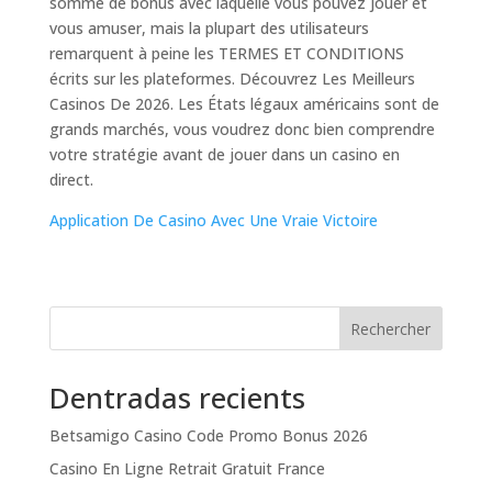
somme de bonus avec laquelle vous pouvez jouer et
vous amuser, mais la plupart des utilisateurs
remarquent à peine les TERMES ET CONDITIONS
écrits sur les plateformes. Découvrez Les Meilleurs
Casinos De 2026. Les États légaux américains sont de
grands marchés, vous voudrez donc bien comprendre
votre stratégie avant de jouer dans un casino en
direct.
Application De Casino Avec Une Vraie Victoire
Rechercher
Dentradas recients
Betsamigo Casino Code Promo Bonus 2026
Casino En Ligne Retrait Gratuit France