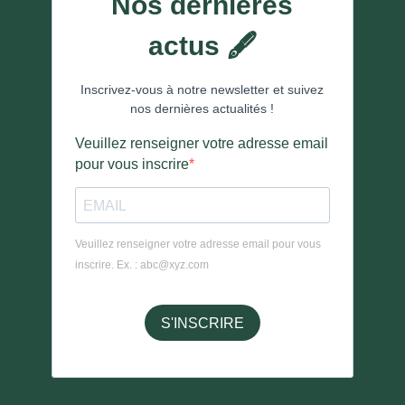
Nos dernières
actus 🖋️
Inscrivez-vous à notre newsletter et suivez
nos dernières actualités !
Veuillez renseigner votre adresse email
pour vous inscrire
Veuillez renseigner votre adresse email pour vous
inscrire. Ex. : abc@xyz.com
S'INSCRIRE