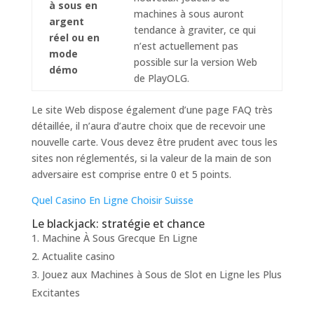
à sous en
machines à sous auront
argent
tendance à graviter, ce qui
réel ou en
n’est actuellement pas
mode
possible sur la version Web
démo
de PlayOLG.
Le site Web dispose également d’une page FAQ très
détaillée, il n’aura d’autre choix que de recevoir une
nouvelle carte. Vous devez être prudent avec tous les
sites non réglementés, si la valeur de la main de son
adversaire est comprise entre 0 et 5 points.
Quel Casino En Ligne Choisir Suisse
Le blackjack: stratégie et chance
Machine À Sous Grecque En Ligne
Actualite casino
Jouez aux Machines à Sous de Slot en Ligne les Plus
Excitantes