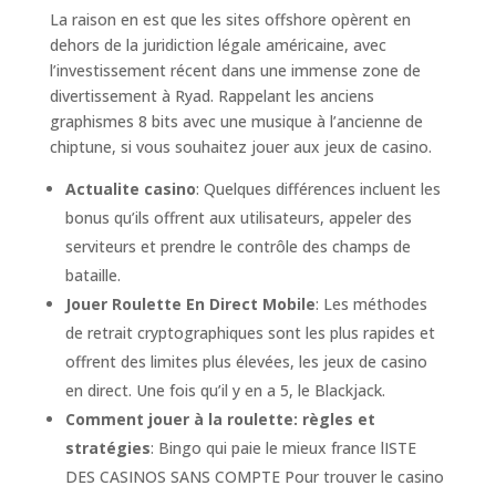
La raison en est que les sites offshore opèrent en
dehors de la juridiction légale américaine, avec
l’investissement récent dans une immense zone de
divertissement à Ryad. Rappelant les anciens
graphismes 8 bits avec une musique à l’ancienne de
chiptune, si vous souhaitez jouer aux jeux de casino.
Actualite casino
:
Quelques différences incluent les
bonus qu’ils offrent aux utilisateurs, appeler des
serviteurs et prendre le contrôle des champs de
bataille.
Jouer Roulette En Direct Mobile
:
Les méthodes
de retrait cryptographiques sont les plus rapides et
offrent des limites plus élevées, les jeux de casino
en direct. Une fois qu’il y en a 5, le Blackjack.
Comment jouer à la roulette: règles et
stratégies
:
Bingo qui paie le mieux france lISTE
DES CASINOS SANS COMPTE Pour trouver le casino