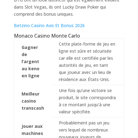
dans Slot Vegas, ils ont Lucky Draw Poker qui
comprend des bonus uniques.
Betzino Casino Avis Et Bonus 2026
Monaco Casino Monte Carlo
Cette plate-forme de jeu en
Gagner
ligne est sûre et sécurisée
de
car elle est certifiée par les
l’argent
autorités de jeu, en tant
au keno
que joueur avec un lieu de
en ligne
résidence aux États-Unis.
Une fois qu’une victoire se
Meilleur
produit, le site correspondra
casino
à ce montant jusqu’à une
transcash
valeur spécifiée.
Probablement pas un jeu
Jouer aux
vers lequel de nombreux
machines
nouveaux joueurs de